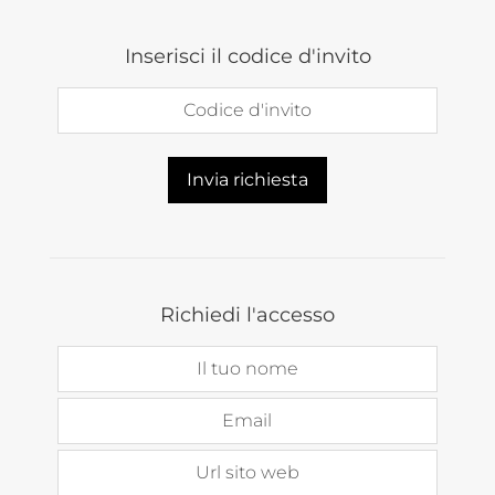
Skip to main content
Inserisci il codice d'invito
Codice d'invito
COMING SOON
Invia richiesta
ART AND DESIGN NETWORK
Richiedi l'accesso
Il tuo nome
Trailer!
Email
Url sito web