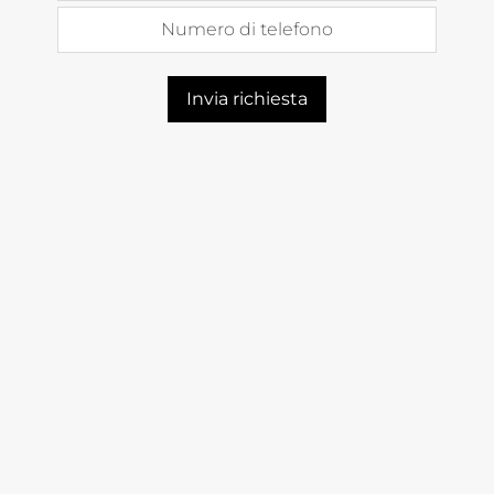
Numero di telefono
Invia richiesta
Entra a far parte del mondo di IN D.A. HUB
Registrati ora!